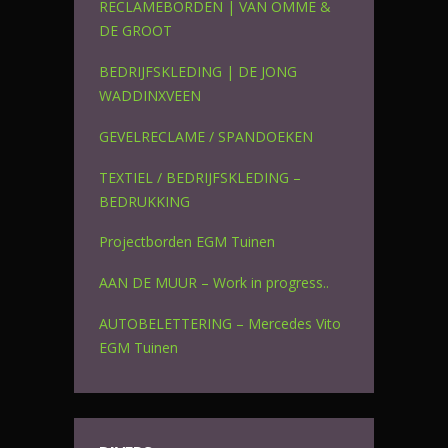
RECLAMEBORDEN | VAN OMME &
DE GROOT
BEDRIJFSKLEDING | DE JONG
WADDINXVEEN
GEVELRECLAME / SPANDOEKEN
TEXTIEL / BEDRIJFSKLEDING –
BEDRUKKING
Projectborden EGM Tuinen
AAN DE MUUR – Work in progress..
AUTOBELETTERING – Mercedes Vito
EGM Tuinen