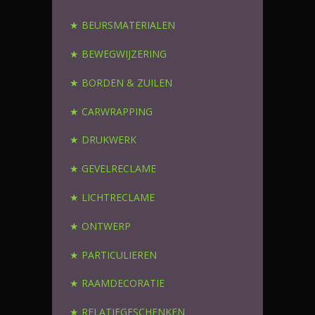
★ BEURSMATERIALEN
★ BEWEGWIJZERING
★ BORDEN & ZUILEN
★ CARWRAPPING
★ DRUKWERK
★ GEVELRECLAME
★ LICHTRECLAME
★ ONTWERP
★ PARTICULIEREN
★ RAAMDECORATIE
★ RELATIEGESCHENKEN