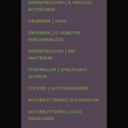
BEDRIJFSKLEDING | A. VAN VLIET
AUTOSCHADE
DRUKWERK | ROSIS
DRUKWERK | D. WURSTEN
PERSONENAUTO’S
BEDRIJFSKLEDING | MD
MAATBOUW
SPUITMALLEN | SPEELPLAATS
EXTERUM
STICKERS | AUTONESSELANDE
AUTOBELETTERING| SCO DIENSTEN
AUTOBELETTERING | AUTO
NESSELANDE