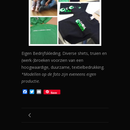
Eigen Bedrijfskleding. Diverse shirts, truien en
(werk-)broeken voorzien van een
hoogwaardige, duurzame, textielbedrukking.
*Modellen op de foto zijn eveneens eigen
productie.
F
T
E
Save
a
w
m
c
i
a
e
t
i
b
t
l
o
e
o
r
k