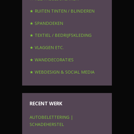
★ RUITEN TINTEN / BLINDEREN
★ SPANDOEKEN
★ TEXTIEL / BEDRIJFSKLEDING
★ VLAGGEN ETC.
★ WANDDECORATIES
★ WEBDESIGN & SOCIAL MEDIA
RECENT WERK
AUTOBELETTERING |
SCHADEHERSTEL