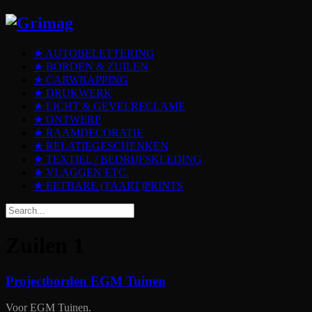
★ AUTOBELETTERING
★ BORDEN & ZUILEN
★ CARWRAPPING
★ DRUKWERK
★ LICHT & GEVELRECLAME
★ ONTWERP
★ RAAMDECORATIE
★ RELATIEGESCHENKEN
★ TEXTIEL / BEDRIJFSKLEDING
★ VLAGGEN ETC.
★ EETBARE (TAART)PRINTS
Zuilen
1
Projectborden EGM Tuinen
Voor EGM Tuinen.