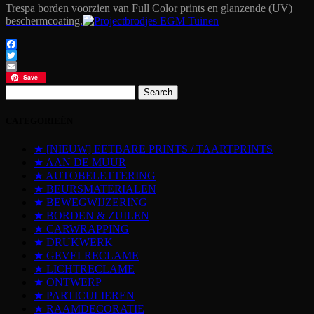
Trespa borden voorzien van Full Color prints en glanzende (UV)
beschermcoating.
Facebook
Twitter
Email
Save
Search
for:
CATEGORIEËN
★ [NIEUW] EETBARE PRINTS / TAARTPRINTS
★ AAN DE MUUR
★ AUTOBELETTERING
★ BEURSMATERIALEN
★ BEWEGWIJZERING
★ BORDEN & ZUILEN
★ CARWRAPPING
★ DRUKWERK
★ GEVELRECLAME
★ LICHTRECLAME
★ ONTWERP
★ PARTICULIEREN
★ RAAMDECORATIE