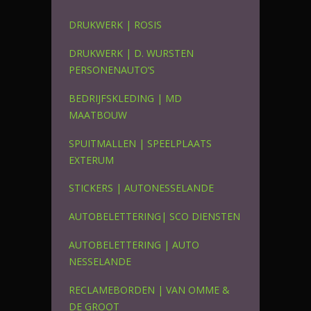
DRUKWERK | ROSIS
DRUKWERK | D. WURSTEN
PERSONENAUTO’S
BEDRIJFSKLEDING | MD
MAATBOUW
SPUITMALLEN | SPEELPLAATS
EXTERUM
STICKERS | AUTONESSELANDE
AUTOBELETTERING| SCO DIENSTEN
AUTOBELETTERING | AUTO
NESSELANDE
RECLAMEBORDEN | VAN OMME &
DE GROOT