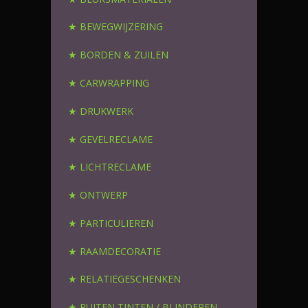
★ BEWEGWIJZERING
★ BORDEN & ZUILEN
★ CARWRAPPING
★ DRUKWERK
★ GEVELRECLAME
★ LICHTRECLAME
★ ONTWERP
★ PARTICULIEREN
★ RAAMDECORATIE
★ RELATIEGESCHENKEN
★ RUITEN TINTEN / BLINDEREN