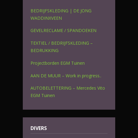
BEDRIJFSKLEDING | DE JONG
WADDINXVEEN
GEVELRECLAME / SPANDOEKEN
TEXTIEL / BEDRIJFSKLEDING –
BEDRUKKING
Projectborden EGM Tuinen
AAN DE MUUR – Work in progress..
AUTOBELETTERING – Mercedes Vito
EGM Tuinen
DIVERS