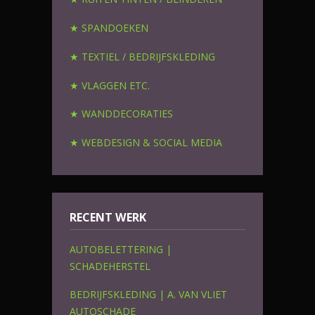
★ SPANDOEKEN
★ TEXTIEL / BEDRIJFSKLEDING
★ VLAGGEN ETC.
★ WANDDECORATIES
★ WEBDESIGN & SOCIAL MEDIA
RECENT WERK
AUTOBELETTERING |
SCHADEHERSTEL
BEDRIJFSKLEDING | A. VAN VLIET
AUTOSCHADE